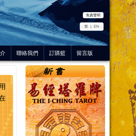
免責聲明
繁
|
EN
介
聯絡我們
訂購籃
留言版
用
在
定