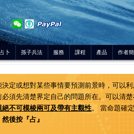
占卜
孫子兵法
服務
課程
產品
作者簡
能決定或想對某些事情要預測前景時，可以利
前必須先清楚界定自己的問題所在。可以清楚
題絕不可模棱兩可及帶有主觀性
。 當命題確
，然後按『占』