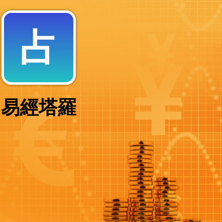
占
易經塔羅