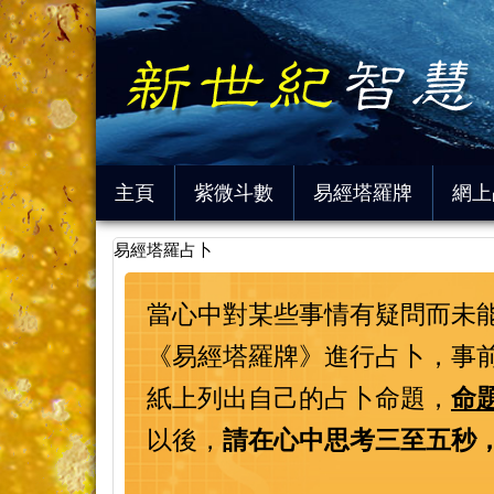
主頁
紫微斗數
易經塔羅牌
網上
易經塔羅占卜
當心中對某些事情有疑問而未
《易經塔羅牌》進行占卜，事
紙上列出自己的占卜命題，
命
以後，
請在心中思考三至五秒